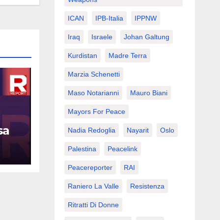
ICAN
IPB-Italia
IPPNW
Iraq
Israele
Johan Galtung
Kurdistan
Madre Terra
Marzia Schenetti
Maso Notarianni
Mauro Biani
Mayors For Peace
sa
Nadia Redoglia
Nayarit
Oslo
Palestina
Peacelink
Peacereporter
RAI
Raniero La Valle
Resistenza
Ritratti Di Donne