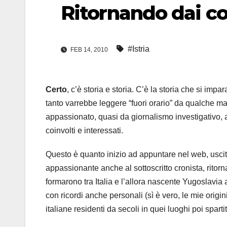
Ritornando dai con
#Istria
FEB 14, 2010
Certo
, c’è storia e storia. C’è la storia che si imp
tanto varrebbe leggere “fuori orario” da qualche m
appassionato, quasi da giornalismo investigativo, att
coinvolti e interessati.
Questo è quanto inizio ad appuntare nel web, uscit
appassionante anche al sottoscritto cronista, ritorn
formarono tra Italia e l’allora nascente Yugoslavia a
con ricordi anche personali (sì è vero, le mie origin
italiane residenti da secoli in quei luoghi poi spartiti 