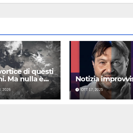
vortice di questi
ni. Ma nulla è
Notizia improvvi
 sempre
, 2026
OTT 17, 2025