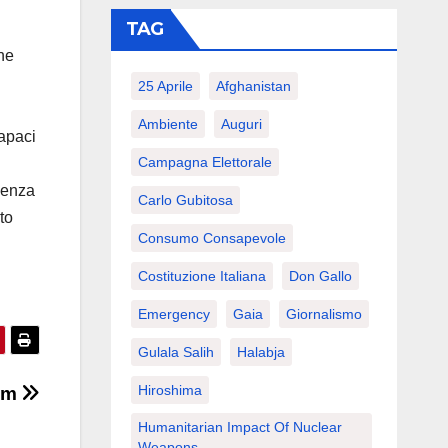
TAG
che
25 Aprile
Afghanistan
Ambiente
Auguri
capaci
Campagna Elettorale
ienza
Carlo Gubitosa
to
Consumo Consapevole
Costituzione Italiana
Don Gallo
Emergency
Gaia
Giornalismo
Gulala Salih
Halabja
Hiroshima
mam
Humanitarian Impact Of Nuclear
Weapons