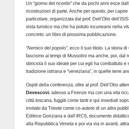
Un “giorno del ricordo” che da pochi anni esce dal
ricostruzioni di parte. Anche per questo, per capire
particolare, organizzata dal prof. Dell’Olio dell’IS
vista turistico ma che ha potuto incunearsi nella vit
concreto: un libro di prossima pubblicazione.
“Nemico del popolo”
, ecco il suo titolo. La storia d
fascismo ai tempi di Mussolini ma anche, poi, dal r
sbriciola il suo ideale per cui egli ha combattuto e
tradizione istriana e “veneziana”, in quelle terre a
Ospiti della conferenza, oltre al prof. Dell’Olio att
Devescovi
, adesso a Firenze ma con una vita ricca 
città toscana, fuggiti come tanti e qui insediati sopra
invitato da Trieste come co-autore di un altra pubb
Editrice Goriziana e dall’
IRCI
), documento didattico
alla Repubblica Veneta e poi via via in avanti, attr