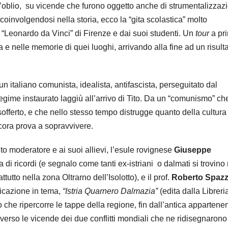
l’oblio, su vicende che furono oggetto anche di strumentalizzazi
 coinvolgendosi nella storia, ecco la “gita scolastica” molto
IS “Leonardo da Vinci” di Firenze e dai suoi studenti. Un
tour
a pr
a e nelle memorie di quei luoghi, arrivando alla fine ad un risult
i un italiano comunista, idealista, antifascista, perseguitato dal
egime instaurato laggiù all’arrivo di Tito. Da un “comunismo” ch
 sofferto, e che nello stesso tempo distrugge quanto della cultura
ncora prova a sopravvivere.
ento moderatore e ai suoi allievi, l’esule rovignese
Giuseppe
di ricordi (e segnalo come tanti ex-istriani o dalmati si trovino 
ttutto nella zona Oltrarno dell’Isolotto), e il prof.
Roberto Spazz
licazione in tema,
“Istria Quarnero Dalmazia”
(edita dalla Libreri
 che ripercorre le tappe della regione, fin dall’antica appartene
averso le vicende dei due conflitti mondiali che ne ridisegnarono