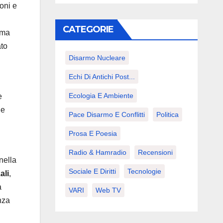
oni e
CATEGORIE
ima
ato
Disarmo Nucleare
Echi Di Antichi Post...
Ecologia E Ambiente
e
 e
Pace Disarmo E Conflitti
Politica
Prosa E Poesia
Radio & Hamradio
Recensioni
nella
Sociale E Diritti
Tecnologie
ali
,
a
VARI
Web TV
nza