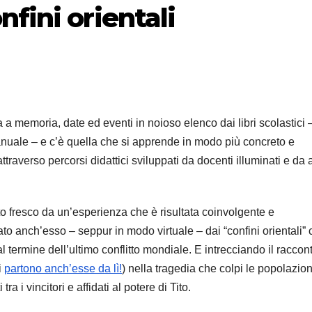
fini orientali
ara a memoria, date ed eventi in noioso elenco dai libri scolastici 
anuale – e c’è quella che si apprende in modo più concreto e
raverso percorsi didattici sviluppati da docenti illuminati e da a
o fresco da un’esperienza che è risultata coinvolgente e
ato anch’esso – seppur in modo virtuale – dai “confini orientali” 
l termine dell’ultimo conflitto mondiale. E intrecciando il raccon
i
partono anch’esse da lì!
) nella tragedia che colpi le popolazion
tra i vincitori e affidati al potere di Tito.