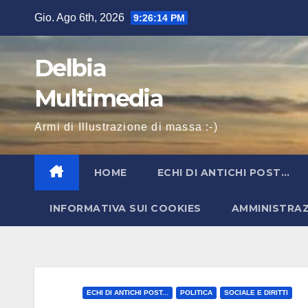
Salta
Gio. Ago 6th, 2026
9:26:15 PM
al
contenuto
Delbia
Multimedia
Armi di Illustrazione di massa :-)
HOME
ECHI DI ANTICHI POST…
INFORMATIVA SUI COOKIES
AMMINISTRA
ECHI DI ANTICHI POST...
POLITICA
SOCIALE E DIRITTI