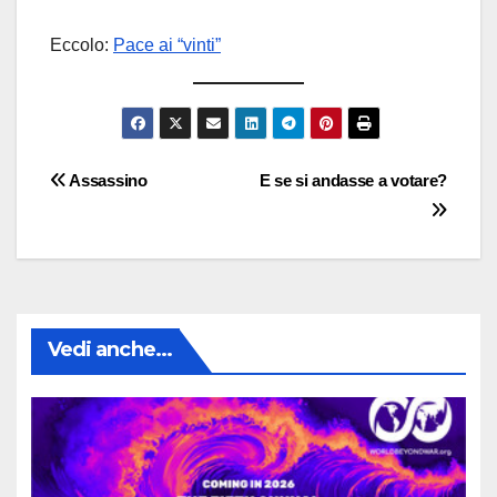
Eccolo:
Pace ai “vinti”
Navigazione
Assassino
E se si andasse a votare?
articoli
Vedi anche...