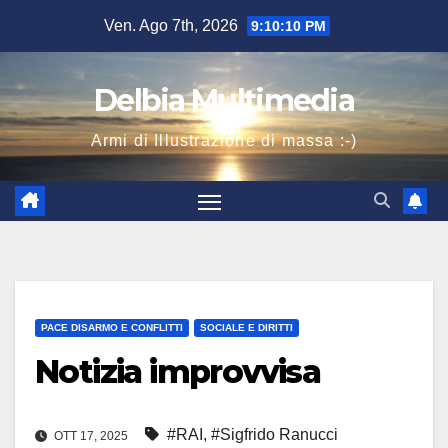
Salta
Ven. Ago 7th, 2026
9:10:11 PM
al
contenuto
Delbia Multimedia
Armi di Illustrazione di massa :-)
PACE DISARMO E CONFLITTI
SOCIALE E DIRITTI
Notizia improvvisa
#RAI
,
#Sigfrido Ranucci
OTT 17, 2025