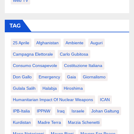
Web TV
TAG
25 Aprile
Afghanistan
Ambiente
Auguri
Campagna Elettorale
Carlo Gubitosa
Consumo Consapevole
Costituzione Italiana
Don Gallo
Emergency
Gaia
Giornalismo
Gulala Salih
Halabja
Hiroshima
Humanitarian Impact Of Nuclear Weapons
ICAN
IPB-Italia
IPPNW
Iraq
Israele
Johan Galtung
Kurdistan
Madre Terra
Marzia Schenetti
Maso Notarianni
Mauro Biani
Mayors For Peace