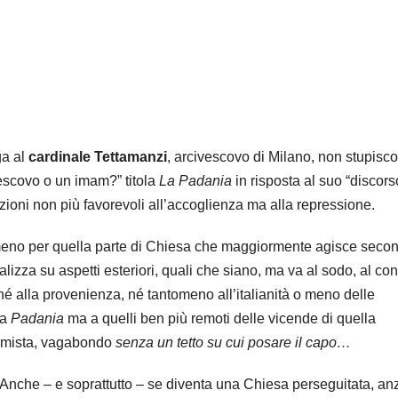
ga al
cardinale Tettamanzi
, arcivescovo di Milano, non stupisc
escovo o un imam?” titola
La Padania
in risposta al suo “discors
ituzioni non più favorevoli all’accoglienza ma alla repressione.
meno per quella parte di Chiesa che maggiormente agisce secon
lizza su aspetti esteriori, quali che siano, ma va al sodo, al co
é alla provenienza, né tantomeno all’italianità o meno delle
la
Padania
ma a quelli ben più remoti delle vicende di quella
formista, vagabondo
senza un tetto su cui posare il capo…
 Anche – e soprattutto – se diventa una Chiesa perseguitata, an