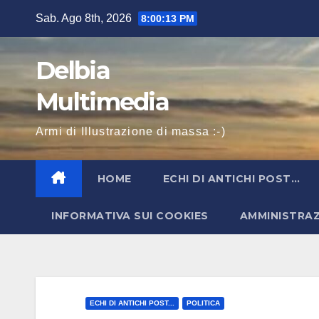
Salta
Sab. Ago 8th, 2026
8:00:14 PM
al
contenuto
Delbia
Multimedia
Armi di Illustrazione di massa :-)
HOME
ECHI DI ANTICHI POST…
INFORMATIVA SUI COOKIES
AMMINISTRA
ECHI DI ANTICHI POST...
POLITICA