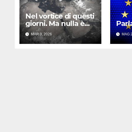
Nel vortice di questi
giorni. Ma nulla è
Parl
per sempre
MAR 3, 2026
MAG 2