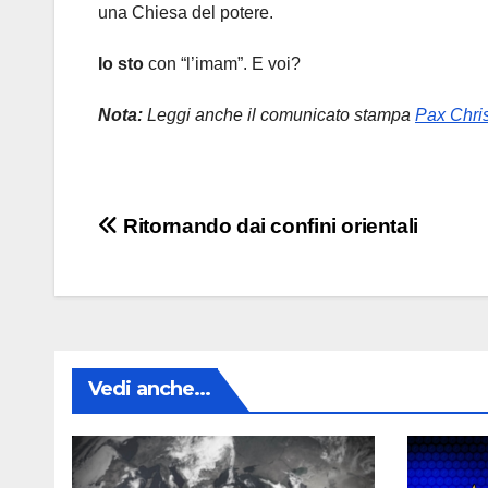
una Chiesa del potere.
Io sto
con “l’imam”. E voi?
Nota:
Leggi anche il comunicato stampa
Pax Chris
Navigazione
Ritornando dai confini orientali
articoli
Vedi anche...