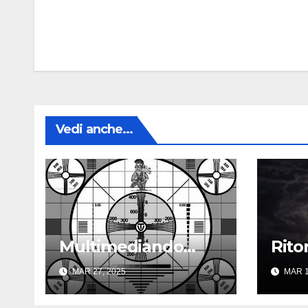
Navigazione
articoli
Vedi anche...
Multimediando…
Rito
MAR 27, 2025
MAR 1