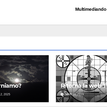
Multimediand
rniamo?
Ritorna la web 
2, 2025
MAR 19, 2019