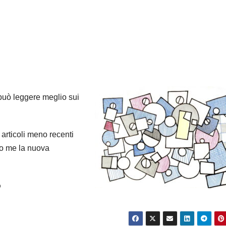
può leggere meglio sui
 articoli meno recenti
do me la nuova
?