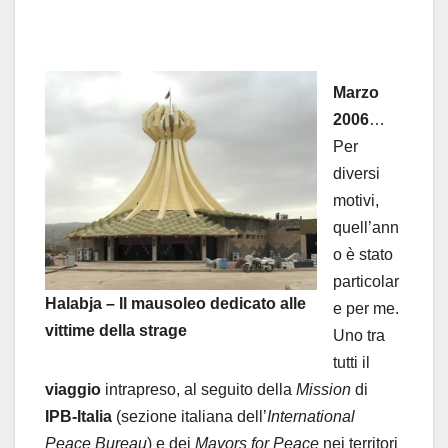
Marzo
2006
…
Per
diversi
motivi,
quell’ann
o è stato
particolar
Halabja – Il mausoleo dedicato alle
e per me.
vittime della strage
Uno tra
tutti il
viaggio
intrapreso, al seguito della
Mission
di
IPB-Italia
(sezione italiana dell’
International
Peace Bureau
) e dei
Mayors for Peace
nei territori