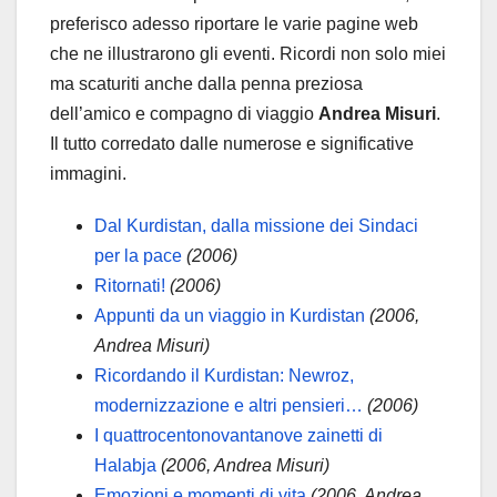
preferisco adesso riportare le varie pagine web
che ne illustrarono gli eventi. Ricordi non solo miei
ma scaturiti anche dalla penna preziosa
dell’amico e compagno di viaggio
Andrea Misuri
.
Il tutto corredato dalle numerose e significative
immagini.
Dal Kurdistan, dalla missione dei Sindaci
per la pace
(2006)
Ritornati!
(2006)
Appunti da un viaggio in Kurdistan
(2006,
Andrea Misuri)
Ricordando il Kurdistan: Newroz,
modernizzazione e altri pensieri…
(2006)
I quattrocentonovantanove zainetti di
Halabja
(2006, Andrea Misuri)
Emozioni e momenti di vita
(2006, Andrea