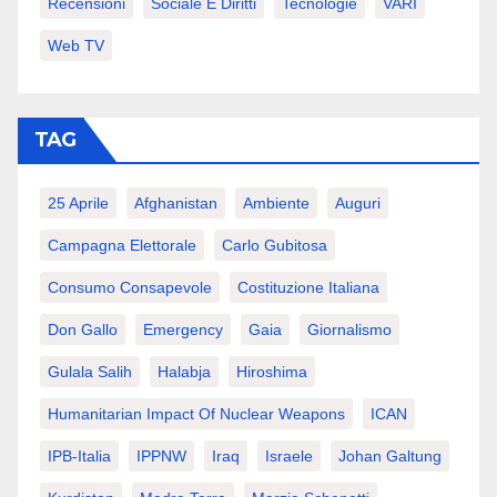
Recensioni
Sociale E Diritti
Tecnologie
VARI
Web TV
TAG
25 Aprile
Afghanistan
Ambiente
Auguri
Campagna Elettorale
Carlo Gubitosa
Consumo Consapevole
Costituzione Italiana
Don Gallo
Emergency
Gaia
Giornalismo
Gulala Salih
Halabja
Hiroshima
Humanitarian Impact Of Nuclear Weapons
ICAN
IPB-Italia
IPPNW
Iraq
Israele
Johan Galtung