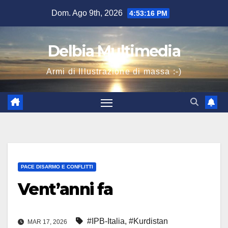
Salta
Dom. Ago 9th, 2026
4:53:17 PM
al
contenuto
Delbia Multimedia
Armi di Illustrazione di massa :-)
PACE DISARMO E CONFLITTI
Vent’anni fa
#IPB-Italia
,
#Kurdistan
MAR 17, 2026