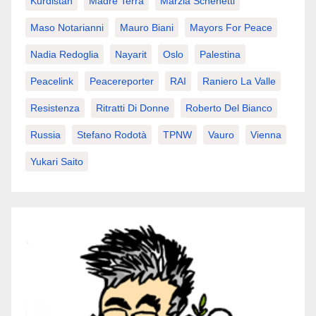
Kurdistan
Madre Terra
Marzia Schenetti
Maso Notarianni
Mauro Biani
Mayors For Peace
Nadia Redoglia
Nayarit
Oslo
Palestina
Peacelink
Peacereporter
RAI
Raniero La Valle
Resistenza
Ritratti Di Donne
Roberto Del Bianco
Russia
Stefano Rodotà
TPNW
Vauro
Vienna
Yukari Saito