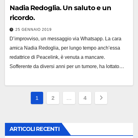
Nadia Redoglia. Un saluto e un
ricordo.
25 GENNAIO 2019
D’improvviso, un messaggio via Whatsapp. La cara
amica Nadia Redoglia, per lungo tempo anch’essa
redattrice di Peacelink, è venuta a mancare.
Sofferente da diversi anni per un tumore, ha lottato…
Paginazione
1
2
…
4
degli
articoli
ARTICOLI RECENTI