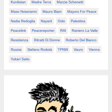
Kurdistan
Madre Terra
Marzia Schenetti
Maso Notarianni
Mauro Biani
Mayors For Peace
Nadia Redoglia
Nayarit
Oslo
Palestina
Peacelink
Peacereporter
RAI
Raniero La Valle
Resistenza
Ritratti Di Donne
Roberto Del Bianco
Russia
Stefano Rodotà
TPNW
Vauro
Vienna
Yukari Saito