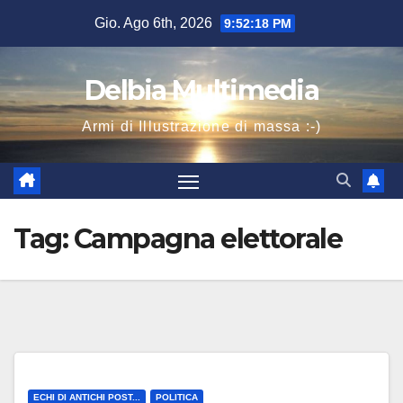
Salta
Gio. Ago 6th, 2026
9:52:18 PM
al
contenuto
Delbia Multimedia
Armi di Illustrazione di massa :-)
Tag:
Campagna elettorale
ECHI DI ANTICHI POST...
POLITICA