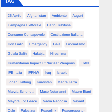
TAG
25 Aprile
Afghanistan
Ambiente
Auguri
Campagna Elettorale
Carlo Gubitosa
Consumo Consapevole
Costituzione Italiana
Don Gallo
Emergency
Gaia
Giornalismo
Gulala Salih
Halabja
Hiroshima
Humanitarian Impact Of Nuclear Weapons
ICAN
IPB-Italia
IPPNW
Iraq
Israele
Johan Galtung
Kurdistan
Madre Terra
Marzia Schenetti
Maso Notarianni
Mauro Biani
Mayors For Peace
Nadia Redoglia
Nayarit
Oslo
Palestina
Peacelink
Peacereporter