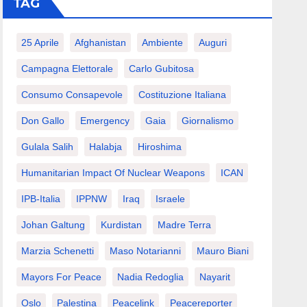
TAG
25 Aprile
Afghanistan
Ambiente
Auguri
Campagna Elettorale
Carlo Gubitosa
Consumo Consapevole
Costituzione Italiana
Don Gallo
Emergency
Gaia
Giornalismo
Gulala Salih
Halabja
Hiroshima
Humanitarian Impact Of Nuclear Weapons
ICAN
IPB-Italia
IPPNW
Iraq
Israele
Johan Galtung
Kurdistan
Madre Terra
Marzia Schenetti
Maso Notarianni
Mauro Biani
Mayors For Peace
Nadia Redoglia
Nayarit
Oslo
Palestina
Peacelink
Peacereporter