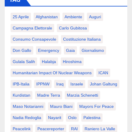
TAG
25 Aprile
Afghanistan
Ambiente
Auguri
Campagna Elettorale
Carlo Gubitosa
Consumo Consapevole
Costituzione Italiana
Don Gallo
Emergency
Gaia
Giornalismo
Gulala Salih
Halabja
Hiroshima
Humanitarian Impact Of Nuclear Weapons
ICAN
IPB-Italia
IPPNW
Iraq
Israele
Johan Galtung
Kurdistan
Madre Terra
Marzia Schenetti
Maso Notarianni
Mauro Biani
Mayors For Peace
Nadia Redoglia
Nayarit
Oslo
Palestina
Peacelink
Peacereporter
RAI
Raniero La Valle