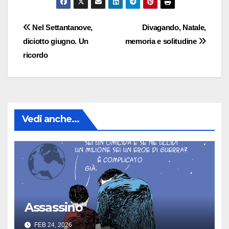
Navigazione
Nel Settantanove,
Divagando, Natale,
diciotto giugno. Un
memoria e solitudine
articoli
ricordo
Vedi anche...
Assassino
FEB 24, 2026