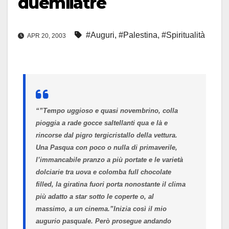
duemilatre
#Auguri
,
#Palestina
,
#Spiritualità
APR 20, 2003
“”Tempo uggioso e quasi novembrino, colla
pioggia a rade gocce saltellanti qua e là e
rincorse dal pigro tergicristallo della vettura.
Una Pasqua con poco o nulla di primaverile,
l’immancabile pranzo a più portate e le varietà
dolciarie tra uova e colomba full chocolate
filled, la giratina fuori porta nonostante il clima
più adatto a star sotto le coperte o, al
massimo, a un cinema.”
Inizia così il mio
augurio pasquale. Però prosegue andando