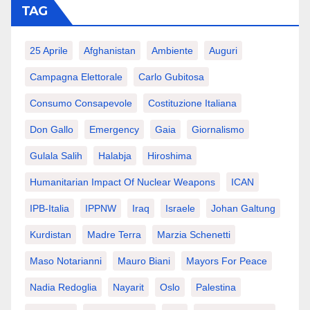
TAG
25 Aprile
Afghanistan
Ambiente
Auguri
Campagna Elettorale
Carlo Gubitosa
Consumo Consapevole
Costituzione Italiana
Don Gallo
Emergency
Gaia
Giornalismo
Gulala Salih
Halabja
Hiroshima
Humanitarian Impact Of Nuclear Weapons
ICAN
IPB-Italia
IPPNW
Iraq
Israele
Johan Galtung
Kurdistan
Madre Terra
Marzia Schenetti
Maso Notarianni
Mauro Biani
Mayors For Peace
Nadia Redoglia
Nayarit
Oslo
Palestina