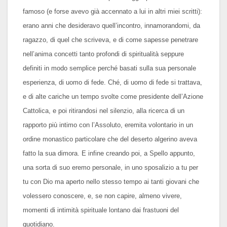
famoso (e forse avevo già accennato a lui in altri miei scritti):
erano anni che desideravo quell’incontro, innamorandomi, da
ragazzo, di quel che scriveva, e di come sapesse penetrare
nell’anima concetti tanto profondi di spiritualità seppure
definiti in modo semplice perché basati sulla sua personale
esperienza, di uomo di fede. Ché, di uomo di fede si trattava,
e di alte cariche un tempo svolte come presidente dell’Azione
Cattolica, e poi ritirandosi nel silenzio, alla ricerca di un
rapporto più intimo con l’Assoluto, eremita volontario in un
ordine monastico particolare che del deserto algerino aveva
fatto la sua dimora. E infine creando poi, a Spello appunto,
una sorta di suo eremo personale, in uno sposalizio a tu per
tu con Dio ma aperto nello stesso tempo ai tanti giovani che
volessero conoscere, e, se non capire, almeno vivere,
momenti di intimità spirituale lontano dai frastuoni del
quotidiano.