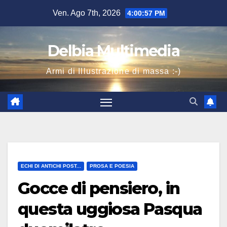
Salta
Ven. Ago 7th, 2026
4:00:58 PM
al
contenuto
Delbia Multimedia
Armi di Illustrazione di massa :-)
ECHI DI ANTICHI POST...
PROSA E POESIA
Gocce di pensiero, in
questa uggiosa Pasqua