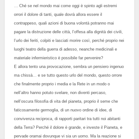
… Ché se nel mondo mai come oggi è spinto agli estremi
orrori il dolore di tanti, quale dovrà allora essere il
contrappeso, quali azioni di buona volontà potranno mai
pagare la distruzione delle città, l’offesa alla dignità dei civili,
l’urlo dei feriti, colpiti e lasciati morire così, perché proprio nei
luoghi teatro della guerra di adesso, neanche medicinali e
materiale infermieristico è possibile far pervenire?
E allora tento una provocazione, sembra un pensiero ingenuo
ma chissà… e se tutto questo urlo del mondo, questo orrore
che finalmente proprio i media e la Rete in un modo o
nell’altro hanno potuto svelare, non diventi percaso,
nell’oscura filosofia di vita del pianeta, proprio il seme che
faticosamente germoglia, di un nuovo ordine di idee, di
convivenza reciproca, di rapporti paritari tra tutti noi abitanti
della Terra? Perché il dolore è grande, e investe il Pianeta, e
pervade oramai dovunque vi sia un uomo. Ma la reazione si