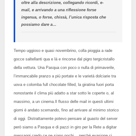
oltre alla descrizione, collegando ricordi, e-
mail, e arrivando a una riflessione forse
ingenua, o forse, chissà, l’unica risposta che
possiamo dare a…
Tempo uggioso e quasi novembrino, colla pioggia a rade
gocce saltellanti qua e là e rincorse dal pigro tergicristallo
della vettura. Una Pasqua con poco o nulla di primaverile,
l’immancabile pranzo a più portate e le varietà dolciarie tra
uova e colomba full chocolate filled, la giratina fuori porta
nonostante il clima più adatto a star sotto le coperte o, al
massimo, a un cinema.Il flusso delle mail in questi ultimi
giorni è andato scemando, fino ad arrivare al minimo storico
di oggi. Distrattamente potevo pensare al guasto del server
però siamo a Pasqua e di pazzi in giro per la Rete a digitar
messaggi credo ce ne siano pochi… perché evasione ci