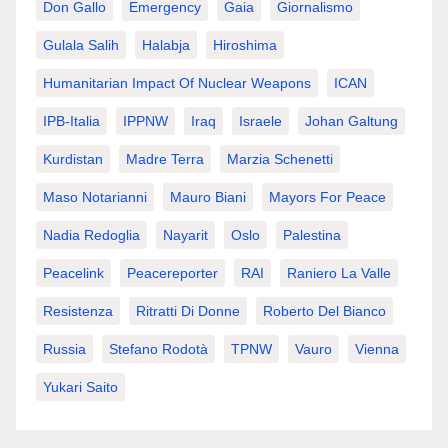
Don Gallo
Emergency
Gaia
Giornalismo
Gulala Salih
Halabja
Hiroshima
Humanitarian Impact Of Nuclear Weapons
ICAN
IPB-Italia
IPPNW
Iraq
Israele
Johan Galtung
Kurdistan
Madre Terra
Marzia Schenetti
Maso Notarianni
Mauro Biani
Mayors For Peace
Nadia Redoglia
Nayarit
Oslo
Palestina
Peacelink
Peacereporter
RAI
Raniero La Valle
Resistenza
Ritratti Di Donne
Roberto Del Bianco
Russia
Stefano Rodotà
TPNW
Vauro
Vienna
Yukari Saito