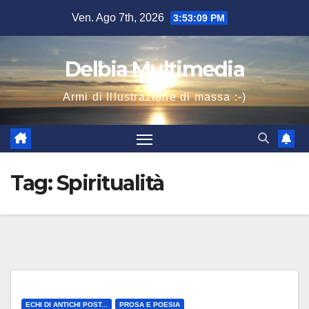
Salta
Ven. Ago 7th, 2026
3:53:10 PM
al
contenuto
Delbia Multimedia
Armi di Illustrazione di massa :-)
Tag:
Spiritualità
ECHI DI ANTICHI POST...
PROSA E POESIA