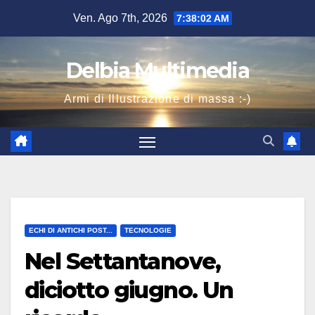
Salta
Ven. Ago 7th, 2026
7:38:03 AM
al
contenuto
Delbia Multimedia
Armi di Illustrazione di massa :-)
ECHI DI ANTICHI POST...
TECNOLOGIE
Nel Settantanove,
diciotto giugno. Un