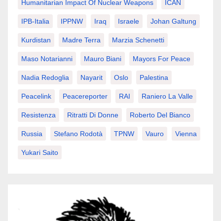
Humanitarian Impact Of Nuclear Weapons
ICAN
IPB-Italia
IPPNW
Iraq
Israele
Johan Galtung
Kurdistan
Madre Terra
Marzia Schenetti
Maso Notarianni
Mauro Biani
Mayors For Peace
Nadia Redoglia
Nayarit
Oslo
Palestina
Peacelink
Peacereporter
RAI
Raniero La Valle
Resistenza
Ritratti Di Donne
Roberto Del Bianco
Russia
Stefano Rodotà
TPNW
Vauro
Vienna
Yukari Saito