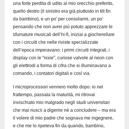
una forte perdita di udito al mio orecchio preferito,
quello destro (il sinistro era già piuttosto in tilt fin
da bambino), e un po’ per consolarmi, un po’
pensando che non avrei più potuto apprezzare le
sfumature musicali dell’hi-fi, iniziai a giocherellare
con i circuiti che nelle riviste specializzate
dell’epoca imperavano: i primi circuiti integrati, i
display con le “nixie”, curiose valvole al neon con
gli elettrodi a forma di cifra che si illuminavano a
comando, i contatori digitali e così via.
I microprocessori vennero molto dopo: io nel
frattempo, passata la maturità, mi ritrovai
invischiato mio malgrado negli studi universitari
che mai riuscii a digerire nè a concludere – ma era
il volere di mio padre che sognava me ingegnere,
e che me lo ripeteva fin da quando, bambino,