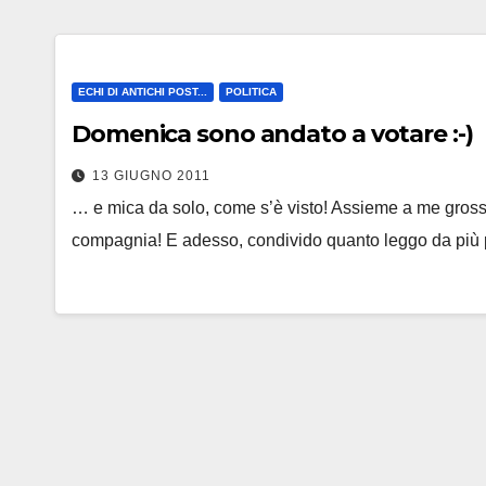
ECHI DI ANTICHI POST...
POLITICA
Domenica sono andato a votare :-)
13 GIUGNO 2011
… e mica da solo, come s’è visto! Assieme a me grossom
compagnia! E adesso, condivido quanto leggo da più 