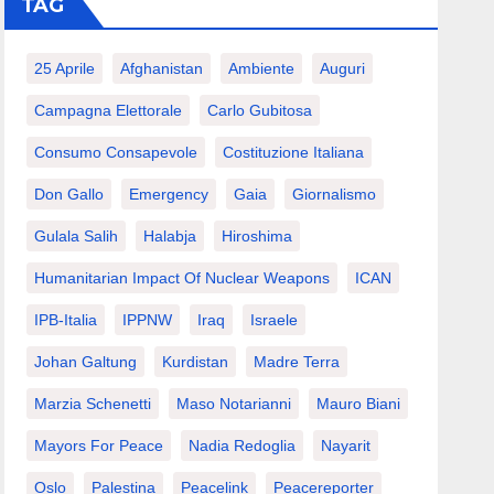
TAG
25 Aprile
Afghanistan
Ambiente
Auguri
Campagna Elettorale
Carlo Gubitosa
Consumo Consapevole
Costituzione Italiana
Don Gallo
Emergency
Gaia
Giornalismo
Gulala Salih
Halabja
Hiroshima
Humanitarian Impact Of Nuclear Weapons
ICAN
IPB-Italia
IPPNW
Iraq
Israele
Johan Galtung
Kurdistan
Madre Terra
Marzia Schenetti
Maso Notarianni
Mauro Biani
Mayors For Peace
Nadia Redoglia
Nayarit
Oslo
Palestina
Peacelink
Peacereporter