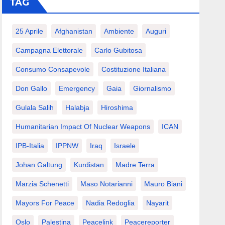
TAG
25 Aprile
Afghanistan
Ambiente
Auguri
Campagna Elettorale
Carlo Gubitosa
Consumo Consapevole
Costituzione Italiana
Don Gallo
Emergency
Gaia
Giornalismo
Gulala Salih
Halabja
Hiroshima
Humanitarian Impact Of Nuclear Weapons
ICAN
IPB-Italia
IPPNW
Iraq
Israele
Johan Galtung
Kurdistan
Madre Terra
Marzia Schenetti
Maso Notarianni
Mauro Biani
Mayors For Peace
Nadia Redoglia
Nayarit
Oslo
Palestina
Peacelink
Peacereporter