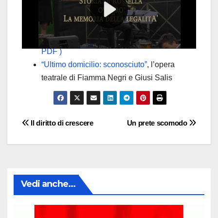
2013:
Firenze ritrova il volto di Rossella
Casini: la foto nell’Archivio dell’Università
Da “Libera”:
Rossella Casini (documento
PDF )
“Ultimo domicilio: sconosciuto”
, l’opera
teatrale di Fiamma Negri e Giusi Salis
Navigazione
Il diritto di crescere
Un prete scomodo
articoli
Vedi anche...