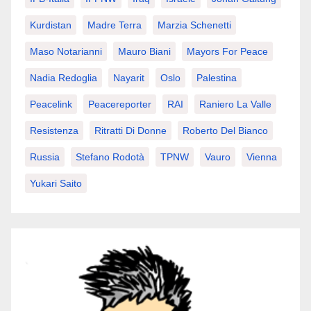
Kurdistan
Madre Terra
Marzia Schenetti
Maso Notarianni
Mauro Biani
Mayors For Peace
Nadia Redoglia
Nayarit
Oslo
Palestina
Peacelink
Peacereporter
RAI
Raniero La Valle
Resistenza
Ritratti Di Donne
Roberto Del Bianco
Russia
Stefano Rodotà
TPNW
Vauro
Vienna
Yukari Saito