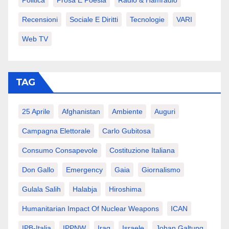
Recensioni
Sociale E Diritti
Tecnologie
VARI
Web TV
TAG
25 Aprile
Afghanistan
Ambiente
Auguri
Campagna Elettorale
Carlo Gubitosa
Consumo Consapevole
Costituzione Italiana
Don Gallo
Emergency
Gaia
Giornalismo
Gulala Salih
Halabja
Hiroshima
Humanitarian Impact Of Nuclear Weapons
ICAN
IPB-Italia
IPPNW
Iraq
Israele
Johan Galtung