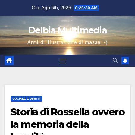
Salta
Gio. Ago 6th, 2026
6:26:39 AM
al
contenuto
Delbia Multimedia
Armi di Illustrazione di massa :-)
SOCIALE E DIRITTI
Storia di Rossella ovvero
la memoria della