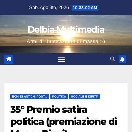
Salta
Sab. Ago 8th, 2026
10:38:02 AM
al
contenuto
Delbia Multimedia
Armi di Illustrazione di massa :-)
ECHI DI ANTICHI POST...
POLITICA
SOCIALE E DIRITTI
35° Premio satira
politica (premiazione di