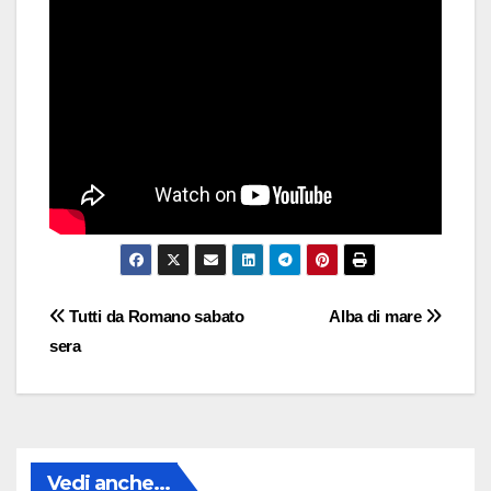
Navigazione
Tutti da Romano sabato
Alba di mare
sera
articoli
Vedi anche...