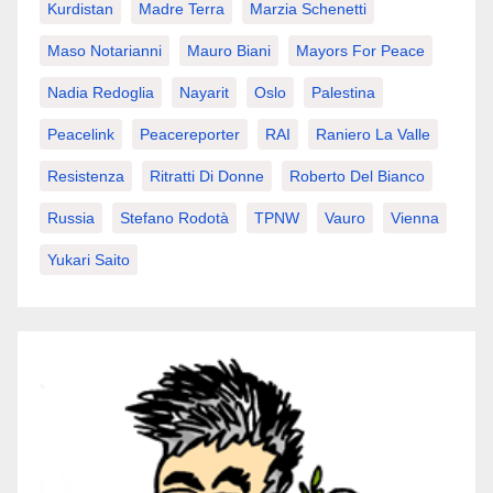
Kurdistan
Madre Terra
Marzia Schenetti
Maso Notarianni
Mauro Biani
Mayors For Peace
Nadia Redoglia
Nayarit
Oslo
Palestina
Peacelink
Peacereporter
RAI
Raniero La Valle
Resistenza
Ritratti Di Donne
Roberto Del Bianco
Russia
Stefano Rodotà
TPNW
Vauro
Vienna
Yukari Saito