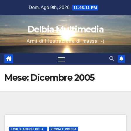
Salta
Dom. Ago 9th, 2026
11:46:11 PM
al
contenuto
Delbia Multimedia
Armi di Illustrazione di massa :-)
Mese:
Dicembre 2005
ECHI DI ANTICHI POST...
PROSA E POESIA