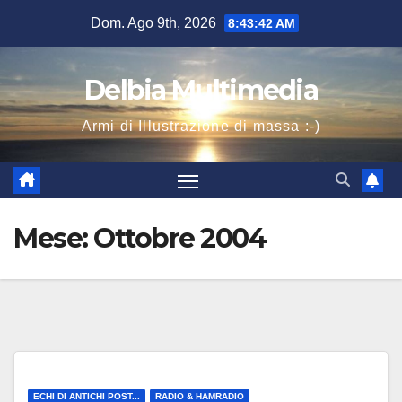
Salta
Dom. Ago 9th, 2026
8:43:43 AM
al
contenuto
Delbia Multimedia
Armi di Illustrazione di massa :-)
Mese:
Ottobre 2004
ECHI DI ANTICHI POST...
RADIO & HAMRADIO