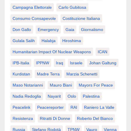
Campagna Elettorale
Carlo Gubitosa
Consumo Consapevole
Costituzione Italiana
Don Gallo
Emergency
Gaia
Giornalismo
Gulala Salih
Halabja
Hiroshima
Humanitarian Impact Of Nuclear Weapons
ICAN
IPB-Italia
IPPNW
Iraq
Israele
Johan Galtung
Kurdistan
Madre Terra
Marzia Schenetti
Maso Notarianni
Mauro Biani
Mayors For Peace
Nadia Redoglia
Nayarit
Oslo
Palestina
Peacelink
Peacereporter
RAI
Raniero La Valle
Resistenza
Ritratti Di Donne
Roberto Del Bianco
Russia
Stefano Rodotà
TPNW
Vauro
Vienna