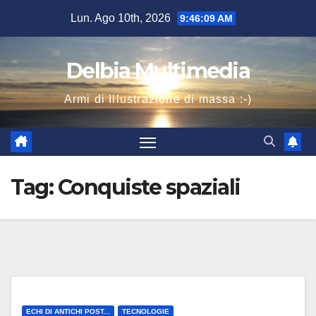
Salta
Lun. Ago 10th, 2026
9:46:10 AM
al
contenuto
Delbia Multimedia
Armi di Illustrazione di massa :-)
Tag:
Conquiste spaziali
ECHI DI ANTICHI POST...
TECNOLOGIE