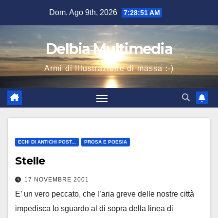
Salta
Dom. Ago 9th, 2026
7:28:52 AM
al
contenuto
Delbia Multimedia
Armi di Illustrazione di massa :-)
ECHI DI ANTICHI POST...
PROSA E POESIA
Stelle
17 NOVEMBRE 2001
E’ un vero peccato, che l’aria greve delle nostre città
impedisca lo sguardo al di sopra della linea di