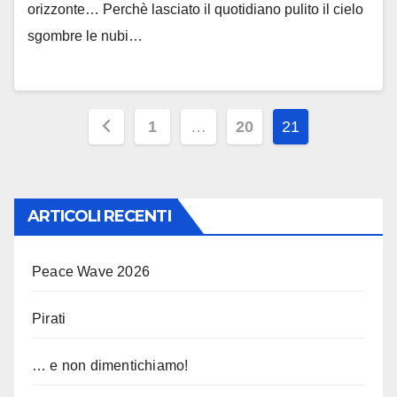
orizzonte… Perchè lasciato il quotidiano pulito il cielo
sgombre le nubi…
Paginazione
1
…
20
21
degli
articoli
ARTICOLI RECENTI
Peace Wave 2026
Pirati
… e non dimentichiamo!