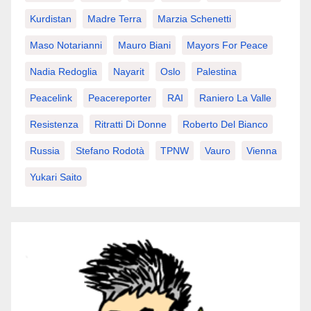
Kurdistan
Madre Terra
Marzia Schenetti
Maso Notarianni
Mauro Biani
Mayors For Peace
Nadia Redoglia
Nayarit
Oslo
Palestina
Peacelink
Peacereporter
RAI
Raniero La Valle
Resistenza
Ritratti Di Donne
Roberto Del Bianco
Russia
Stefano Rodotà
TPNW
Vauro
Vienna
Yukari Saito