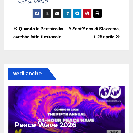
Navigazione
Quando la Perestroika
A Sant’Anna di Stazzema,
avrebbe fatto il miracolo…
il 25 aprile
articoli
Vedi anche...
Peace Wave 2026