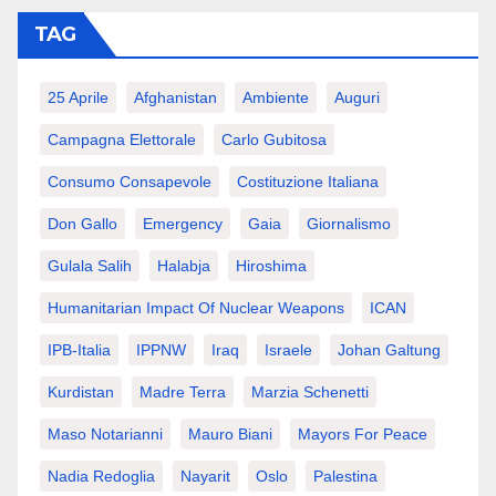
TAG
25 Aprile
Afghanistan
Ambiente
Auguri
Campagna Elettorale
Carlo Gubitosa
Consumo Consapevole
Costituzione Italiana
Don Gallo
Emergency
Gaia
Giornalismo
Gulala Salih
Halabja
Hiroshima
Humanitarian Impact Of Nuclear Weapons
ICAN
IPB-Italia
IPPNW
Iraq
Israele
Johan Galtung
Kurdistan
Madre Terra
Marzia Schenetti
Maso Notarianni
Mauro Biani
Mayors For Peace
Nadia Redoglia
Nayarit
Oslo
Palestina