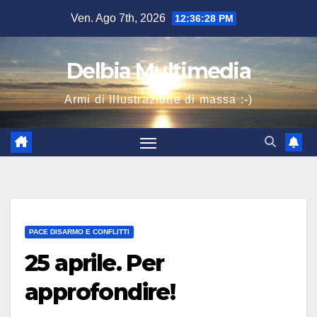
Salta
Ven. Ago 7th, 2026
12:36:29 PM
al
contenuto
Delbia Multimedia
Armi di Illustrazione di massa :-)
PACE DISARMO E CONFLITTI
25 aprile. Per
approfondire!