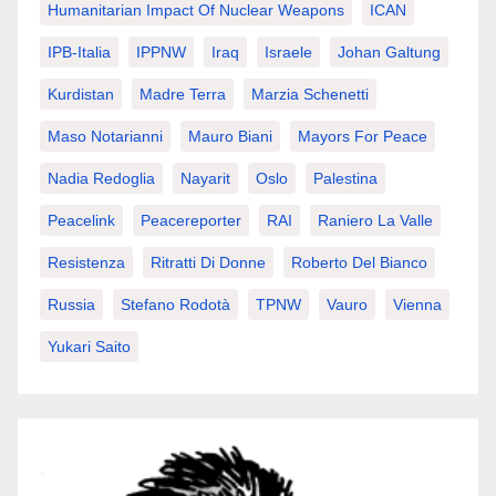
Humanitarian Impact Of Nuclear Weapons
ICAN
IPB-Italia
IPPNW
Iraq
Israele
Johan Galtung
Kurdistan
Madre Terra
Marzia Schenetti
Maso Notarianni
Mauro Biani
Mayors For Peace
Nadia Redoglia
Nayarit
Oslo
Palestina
Peacelink
Peacereporter
RAI
Raniero La Valle
Resistenza
Ritratti Di Donne
Roberto Del Bianco
Russia
Stefano Rodotà
TPNW
Vauro
Vienna
Yukari Saito