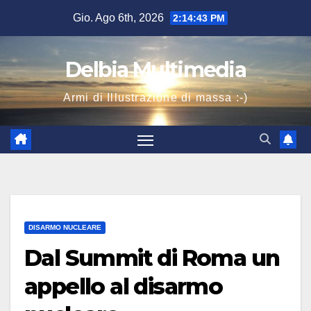
Salta
Gio. Ago 6th, 2026
2:14:43 PM
al
contenuto
Delbia Multimedia
Armi di Illustrazione di massa :-)
DISARMO NUCLEARE
Dal Summit di Roma un
appello al disarmo