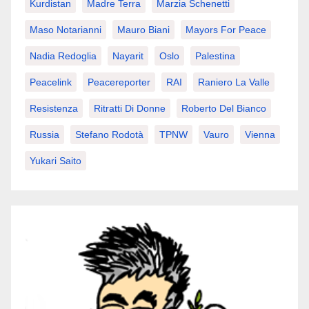
Kurdistan
Madre Terra
Marzia Schenetti
Maso Notarianni
Mauro Biani
Mayors For Peace
Nadia Redoglia
Nayarit
Oslo
Palestina
Peacelink
Peacereporter
RAI
Raniero La Valle
Resistenza
Ritratti Di Donne
Roberto Del Bianco
Russia
Stefano Rodotà
TPNW
Vauro
Vienna
Yukari Saito