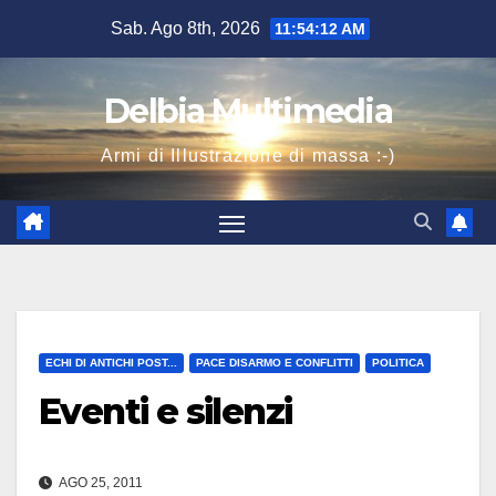
Salta
Sab. Ago 8th, 2026
11:54:12 AM
al
contenuto
Delbia Multimedia
Armi di Illustrazione di massa :-)
ECHI DI ANTICHI POST...
PACE DISARMO E CONFLITTI
POLITICA
Eventi e silenzi
AGO 25, 2011