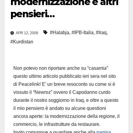
modernizzazione e altri
pensieri…
#Halabja
,
#IPB-Italia
,
#Iraq
,
APR 12, 2006
#Kurdistan
Non potevo non riportare anche su “casamia”
questo ultimo articolo pubblicato ieri sera nel sito
di Peacelink! E’ un breve resoconto su come si è
vissuto il “Newroz” ovvero il Capodanno curdo
durante il nostro soggiorno in Iraq, e oltre a questo
il mio pensiero è andato su alcune questioni
ancora aperte: la modernizzazione della regione, il
commercio, le infrastrutture da restaurare.
Invito comunque a guardare anche alla
pagina