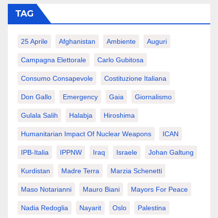
TAG
25 Aprile
Afghanistan
Ambiente
Auguri
Campagna Elettorale
Carlo Gubitosa
Consumo Consapevole
Costituzione Italiana
Don Gallo
Emergency
Gaia
Giornalismo
Gulala Salih
Halabja
Hiroshima
Humanitarian Impact Of Nuclear Weapons
ICAN
IPB-Italia
IPPNW
Iraq
Israele
Johan Galtung
Kurdistan
Madre Terra
Marzia Schenetti
Maso Notarianni
Mauro Biani
Mayors For Peace
Nadia Redoglia
Nayarit
Oslo
Palestina