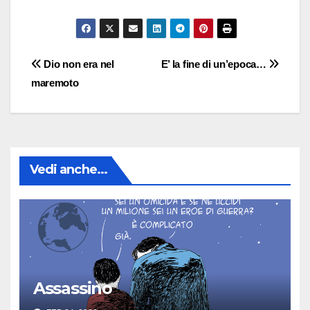
Navigazione
Dio non era nel
E’ la fine di un’epoca…
maremoto
articoli
Vedi anche...
Assassino